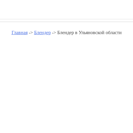
Главная
->
Блендер
-> Блендер в Ульяновской области
р в Ульяновской области - goldg
Блендер в Димитровграде
Блендер в Ульяновске