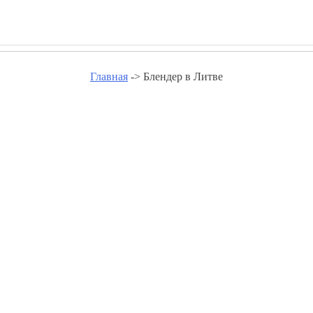
Главная
-> Блендер в Литве
Блендер в Литве - goldgloss.ru
Блендер Алитус
Блендер Балтойи-Воке