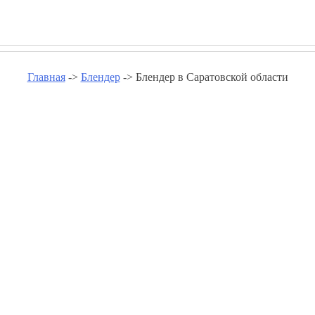
Главная
->
Блендер
-> Блендер в Саратовской области
р в Саратовской области - goldg
Блендер в Аткарске
Блендер в Вольске