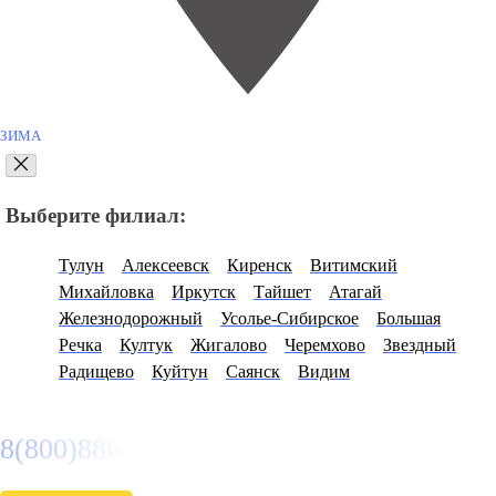
ЗИМА
Выберите филиал:
Тулун
Алексеевск
Киренск
Витимский
Михайловка
Иркутск
Тайшет
Атагай
Железнодорожный
Усолье-Сибирское
Большая
Речка
Култук
Жигалово
Черемхово
Звездный
Радищево
Куйтун
Саянск
Видим
8(800)886486