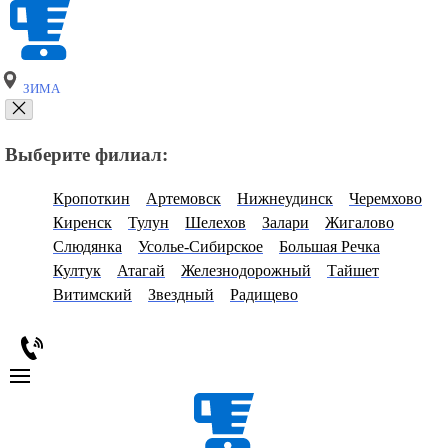
ЗИМА
Выберите филиал:
Кропоткин
Артемовск
Нижнеудинск
Черемхово
Киренск
Тулун
Шелехов
Залари
Жигалово
Слюдянка
Усолье-Сибирское
Большая Речка
Култук
Атагай
Железнодорожный
Тайшет
Витимский
Звездный
Радищево