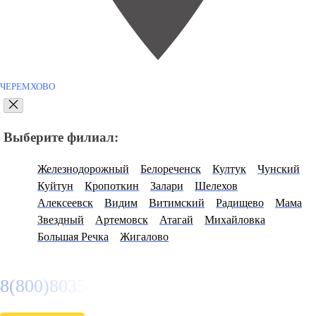
ЧЕРЕМХОВО
Выберите филиал:
Железнодорожный
Белореченск
Култук
Чунский
Куйтун
Кропоткин
Залари
Шелехов
Алексеевск
Видим
Витимский
Радищево
Мама
Звездный
Артемовск
Атагай
Михайловка
Большая Речка
Жигалово
8(800)8035334