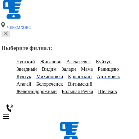
ЧЕРЕМХОВО
Выберите филиал:
Чунский
Жигалово
Алексеевск
Куйтун
Звездный
Видим
Залари
Мама
Радищево
Култук
Михайловка
Кропоткин
Артемовск
Атагай
Белореченск
Витимский
Железнодорожный
Большая Речка
Шелехов