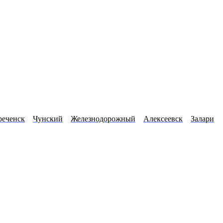
реченск
Чунский
Железнодорожный
Алексеевск
Залари