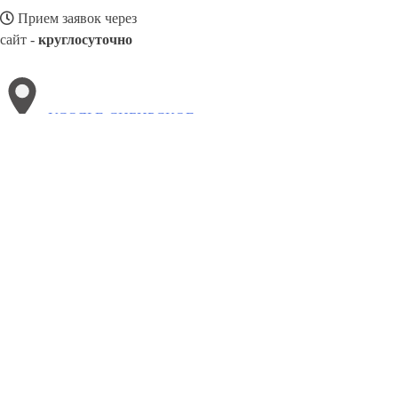
Прием заявок через
сайт -
круглосуточно
УСОЛЬЕ-СИБИРСКОЕ
Выберите филиал:
Черемхово
Кропоткин
Шелехов
Железнодорожный
Белореченск
Видим
Витимский
Радищево
8(800)886486
Заказать звонок
Блендеры в Усолье-Сибирском
Виды
Назначение
Цены
Сотрудничест