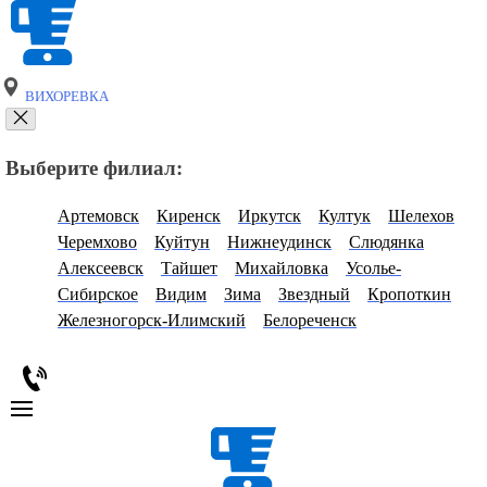
ВИХОРЕВКА
Выберите филиал:
Артемовск
Киренск
Иркутск
Култук
Шелехов
Черемхово
Куйтун
Нижнеудинск
Слюдянка
Алексеевск
Тайшет
Михайловка
Усолье-
Сибирское
Видим
Зима
Звездный
Кропоткин
Железногорск-Илимский
Белореченск