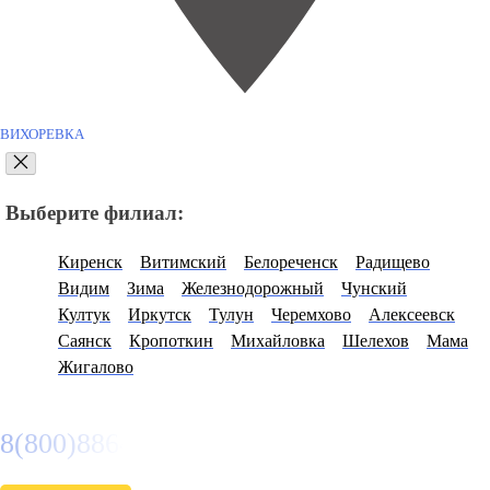
ВИХОРЕВКА
Выберите филиал:
Киренск
Витимский
Белореченск
Радищево
Видим
Зима
Железнодорожный
Чунский
Култук
Иркутск
Тулун
Черемхово
Алексеевск
Саянск
Кропоткин
Михайловка
Шелехов
Мама
Жигалово
8(800)886486