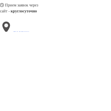
Прием заявок через
сайт -
круглосуточно
ТОРЕЦК
Выберите филиал:
Щёлкино
Южноукраинск
Тысменица
Червоноград
Хыров
Черкассы
Черноморск
Хотин
8(800)886486
Заказать звонок
Блендеры в Торецк
Виды
Назначение
Цены
Сотрудничество
Контакты