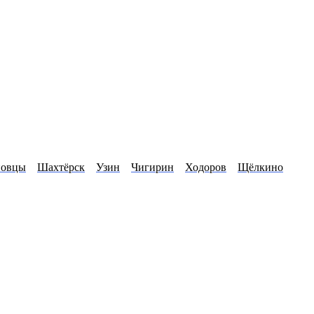
новцы
Шахтёрск
Узин
Чигирин
Ходоров
Щёлкино