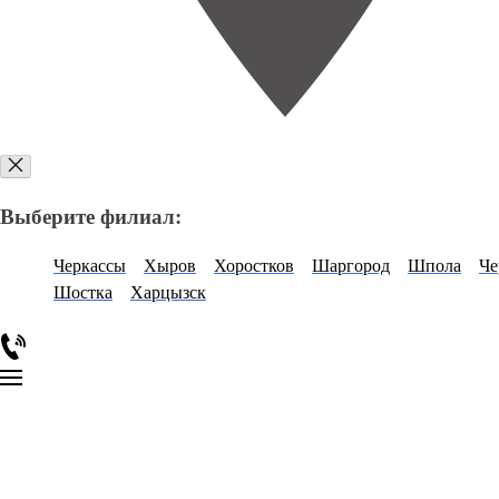
Выберите филиал:
Черкассы
Хыров
Хоростков
Шаргород
Шпола
Че
Шостка
Харцызск