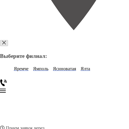
Выберите филиал:
Яремче
Ямполь
Ясиноватая
Ялта
Прием заявок через