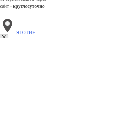
сайт -
круглосуточно
ЯГОТИН
Выберите филиал:
Ясиноватая
Яремче
Ямполь
Ялта
8(800)886486
Заказать звонок
Блендеры в Яготин
Виды
Назначение
Цены
Сотрудничество
Контакты