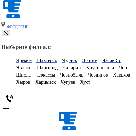
ФЕОДОСИЯ
Выберите филиал:
Яремче
Шахтёрск
Чуднов
Яготин
Часов Яр
Яворов
Шаргород
Чигирин
Хрустальный
Чоп
Шпола
Черкассы
Чернобыль
Чернигов
Харьков
Хыров
Харцызск
Чугуев
Хуст