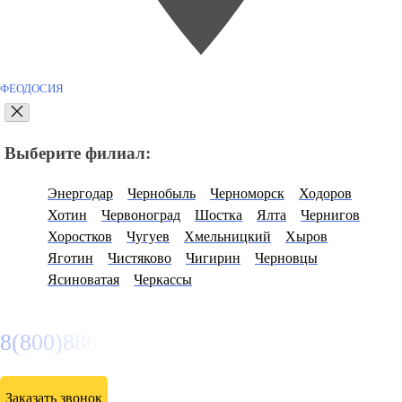
ФЕОДОСИЯ
Выберите филиал:
Энергодар
Чернобыль
Черноморск
Ходоров
Хотин
Червоноград
Шостка
Ялта
Чернигов
Хоростков
Чугуев
Хмельницкий
Хыров
Яготин
Чистяково
Чигирин
Черновцы
Ясиноватая
Черкассы
8(800)886486
Заказать звонок