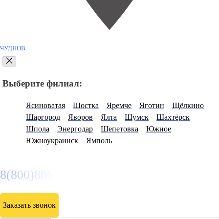
ЧУДНОВ
Выберите филиал:
Ясиноватая
Шостка
Яремче
Яготин
Щёлкино
Шаргород
Яворов
Ялта
Шумск
Шахтёрск
Шпола
Энергодар
Шепетовка
Южное
Южноукраинск
Ямполь
8(800)886486
Заказать звонок