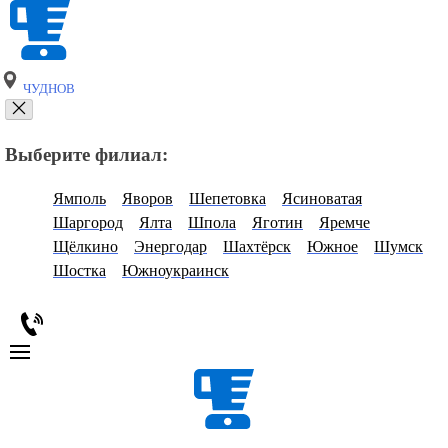
ЧУДНОВ
Выберите филиал:
Ямполь
Яворов
Шепетовка
Ясиноватая
Шаргород
Ялта
Шпола
Яготин
Яремче
Щёлкино
Энергодар
Шахтёрск
Южное
Шумск
Шостка
Южноукраинск