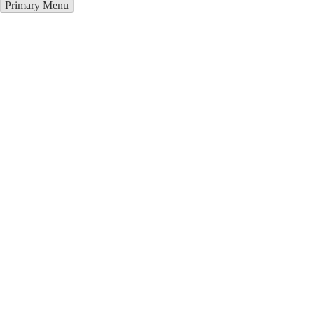
Primary Menu
Купить блендер в Чуднов
Отправьте заявку в период действия акции!
и получите бонус.