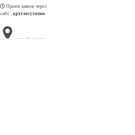
Прием заявок через
сайт -
круглосуточно
СЕМЁНОВКА
Выберите филиал:
Терновка
Турка
Шепетовка
Стебник
Снежное
Хо
Скадовск
Ялта
Старобельск
8(800)886486
Заказать звонок
Блендеры в Семёновка
Виды
Назначение
Цены
Сотрудничество
Конта