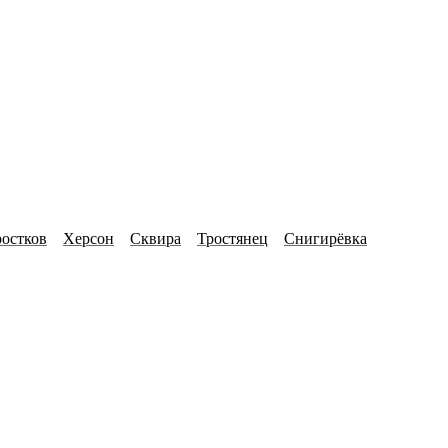
остков
Херсон
Сквира
Тростянец
Снигирёвка