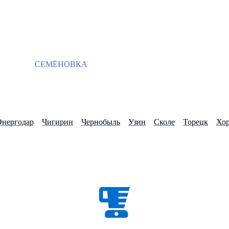
СЕМЁНОВКА
Энергодар
Чигирин
Чернобыль
Узин
Сколе
Торецк
Хор