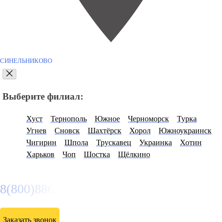
СИНЕЛЬНИКОВО
Выберите филиал:
Хуст
Тернополь
Южное
Черноморск
Турка
Угнев
Сновск
Шахтёрск
Хорол
Южноукраинск
Чигирин
Шпола
Трускавец
Украинка
Хотин
Харьков
Чоп
Шостка
Щёлкино
8(800)886486
Заказать звонок