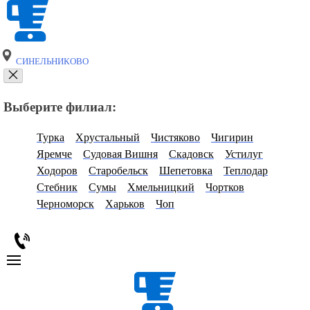
СИНЕЛЬНИКОВО
Выберите филиал:
Турка
Хрустальный
Чистяково
Чигирин
Яремче
Судовая Вишня
Скадовск
Устилуг
Ходоров
Старобельск
Шепетовка
Теплодар
Стебник
Сумы
Хмельницкий
Чортков
Черноморск
Харьков
Чоп