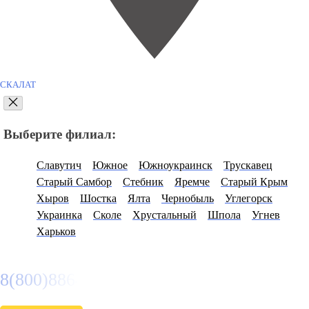
СКАЛАТ
Выберите филиал:
Славутич
Южное
Южноукраинск
Трускавец
Старый Самбор
Стебник
Яремче
Старый Крым
Хыров
Шостка
Ялта
Чернобыль
Углегорск
Украинка
Сколе
Хрустальный
Шпола
Угнев
Харьков
8(800)886486