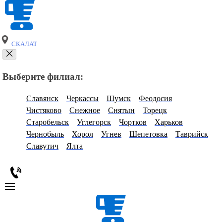
СКАЛАТ
Выберите филиал:
Славянск
Черкассы
Шумск
Феодосия
Чистяково
Снежное
Снятын
Торецк
Старобельск
Углегорск
Чортков
Харьков
Чернобыль
Хорол
Угнев
Шепетовка
Таврийск
Славутич
Ялта