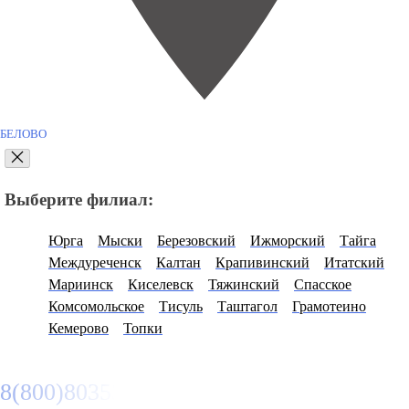
БЕЛОВО
Выберите филиал:
Юрга
Мыски
Березовский
Ижморский
Тайга
Междуреченск
Калтан
Крапивинский
Итатский
Мариинск
Киселевск
Тяжинский
Спасское
Комсомольское
Тисуль
Таштагол
Грамотеино
Кемерово
Топки
8(800)8035334