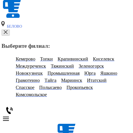
БЕЛОВО
Выберите филиал:
Кемерово
Топки
Крапивинский
Киселевск
Междуреченск
Тяжинский
Зеленогорск
Новокузнецк
Промышленная
Юрга
Яшкино
Грамотеино
Тайга
Мариинск
Итатский
Спасское
Полысаево
Прокопьевск
Комсомольское