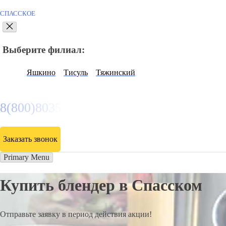
СПАССКОЕ
Выберите филиал:
Яшкино
Тисуль
Тяжинский
8(800)8035334
Заказать звонок
Primary Menu
Купить блендер в Спасском
Отправьте заявку в период действия акции!