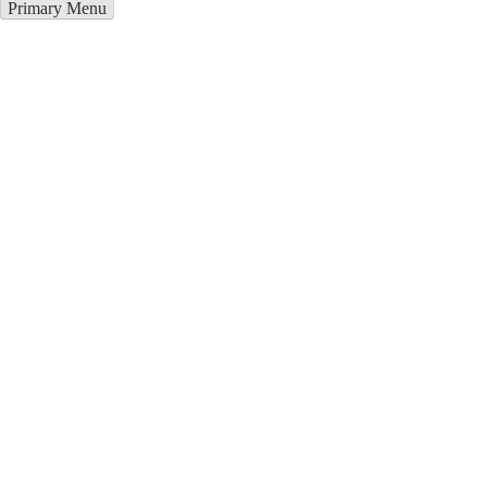
Primary Menu
Купить блендер в Полысаево
Отправьте заявку в период действия акции!
и получите бонус.