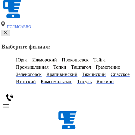
ПОЛЫСАЕВО
Выберите филиал:
Юрга
Ижморский
Прокопьевск
Тайга
Промышленная
Топки
Таштагол
Грамотеино
Зеленогорск
Крапивинский
Тяжинский
Спасское
Итатский
Комсомольское
Тисуль
Яшкино