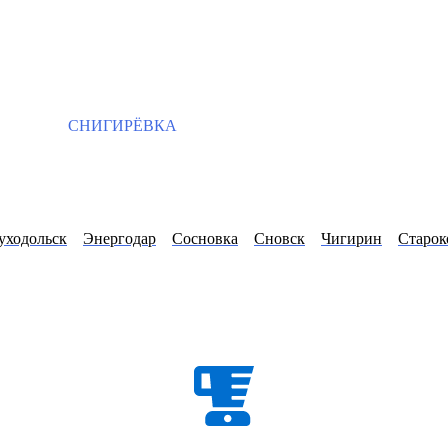
СНИГИРЁВКА
уходольск
Энергодар
Сосновка
Сновск
Чигирин
Старок