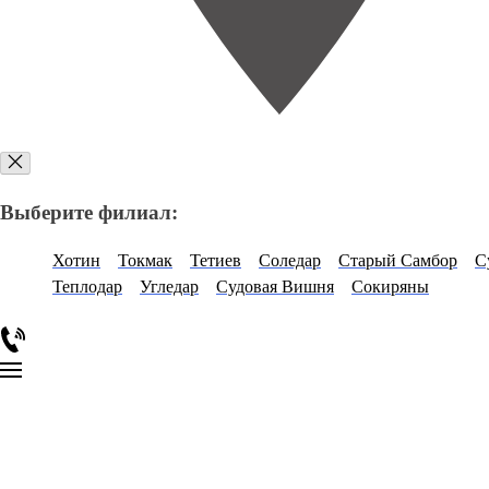
Выберите филиал:
Хотин
Токмак
Тетиев
Соледар
Старый Самбор
С
Теплодар
Угледар
Судовая Вишня
Сокиряны