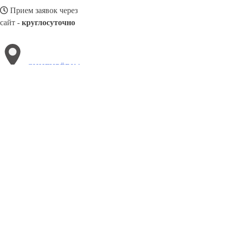
Прием заявок через
сайт -
круглосуточно
СНИГИРЁВКА
Выберите филиал:
Чернобыль
Щёлкино
Узин
Сокиряны
Тетиев
Тер
Шостка
Токмак
8(800)886486
Заказать звонок
Блендеры в Снигирёвка
Виды
Назначение
Цены
Сотрудничество
Конт