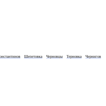
онстантинов
Шепетовка
Черновцы
Терновка
Чернигов