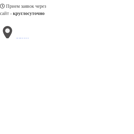
Прием заявок через
сайт -
круглосуточно
РЕНИ
Выберите филиал:
Хмельник
Яремче
Славутич
Саки
Умань
Черном
Чоп
Токмак
8(800)886486
Заказать звонок
Блендеры в Рени
Виды
Назначение
Цены
Сотрудничество
Контакты