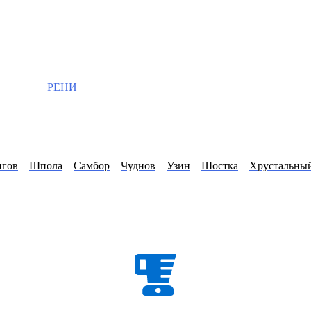
РЕНИ
игов
Шпола
Самбор
Чуднов
Узин
Шостка
Хрустальны