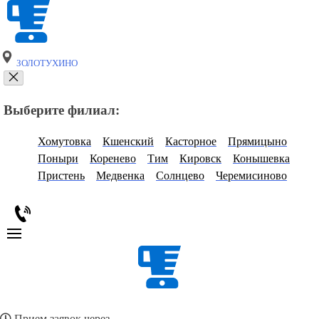
ЗОЛОТУХИНО
Выберите филиал:
Хомутовка
Кшенский
Касторное
Прямицыно
Поныри
Коренево
Тим
Кировск
Конышевка
Пристень
Медвенка
Солнцево
Черемисиново
Прием заявок через