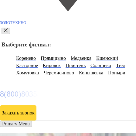
ЗОЛОТУХИНО
Выберите филиал:
Коренево
Прямицыно
Медвенка
Кшенский
Касторное
Кировск
Пристень
Солнцево
Тим
Хомутовка
Черемисиново
Конышевка
Поныри
8(800)8035334
Заказать звонок
Primary Menu