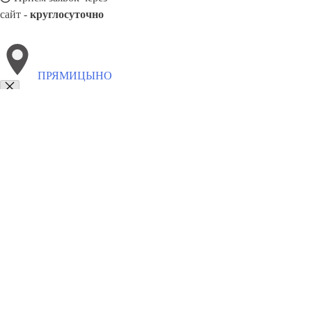
сайт -
круглосуточно
ПРЯМИЦЫНО
Выберите филиал:
Тим
Солнцево
Черемисиново
Хомутовка
8(800)886486
Заказать звонок
Блендеры в Прямицыне
Виды
Назначение
Цены
Сотрудничество
Конт