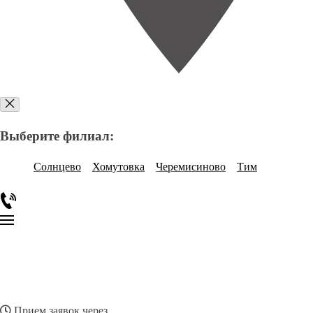
Выберите филиал:
Солнцево
Хомутовка
Черемисиново
Тим
Прием заявок через