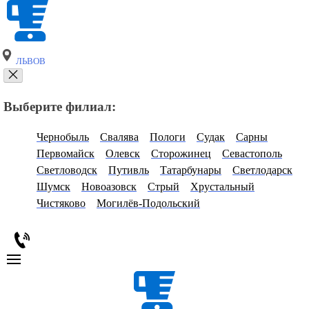
ЛЬВОВ
Выберите филиал:
Чернобыль
Свалява
Пологи
Судак
Сарны
Первомайск
Олевск
Сторожинец
Севастополь
Светловодск
Путивль
Татарбунары
Светлодарск
Шумск
Новоазовск
Стрый
Хрустальный
Чистяково
Могилёв-Подольский