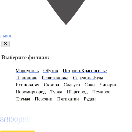
ЛЬВОВ
Выберите филиал:
Мариуполь
Обухов
Петрово-Красноселье
Тернополь
Решетиловка
Середина-Буда
Ясиноватая
Сквира
Славута
Саки
Чигирин
Новомиргород
Турка
Шаргород
Немиров
Тлумач
Перечин
Пятихатки
Рудки
8(800)886486