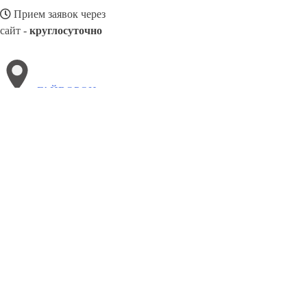
Прием заявок через
сайт -
круглосуточно
ГАЙВОРОН
Выберите филиал:
Звенигородка
Тростянец
Новая Каховка
Свалява
М
Трускавец
Суходольск
Сарны
Залещики
Нежин
8(800)8035334
Заказать звонок
Блендеры в Гайворон
Виды
Назначение
Цены
Сотрудничество
Контак