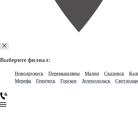
Выберите филиал:
Новодружеск
Перемышляны
Малин
Скадовск
Кал
Мерефа
Геническ
Горское
Зеленодольск
Светлодар