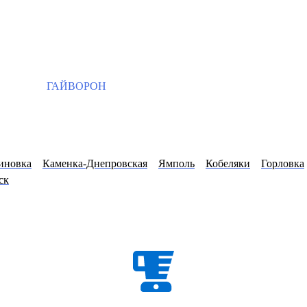
ГАЙВОРОН
иновка
Каменка-Днепровская
Ямполь
Кобеляки
Горловка
ск