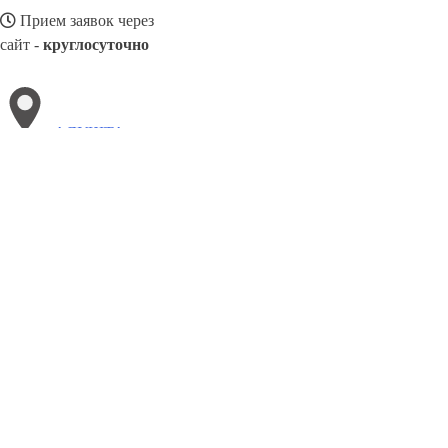
Прием заявок через
сайт -
круглосуточно
АЛУШТА
Выберите филиал:
Ровно
Киев
Херсон
Валки
Гайворон
Селидово
Дрогобыч
Волноваха
Белогорск
Рава-Русская
8(800)886486
Заказать звонок
Блендеры в Алушта
Виды
Назначение
Цены
Сотрудничество
Контакт