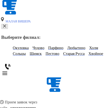
МАЛАЯ ВИШЕРА
Выберите филиал:
Окуловка
Чудово
Парфино
Любытино
Холм
Сольцы
Шимск
Пестово
Старая Русса
Хвойное
Прием заявок через
сайт -
круглосуточно