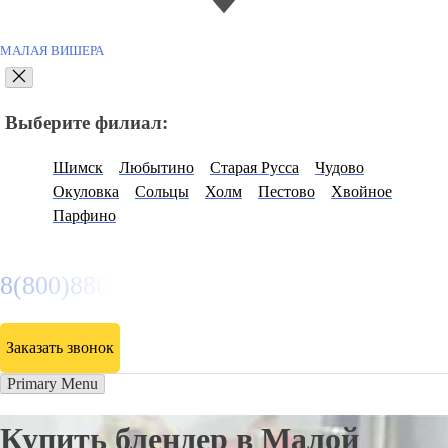
МАЛАЯ ВИШЕРА
Выберите филиал:
Шимск
Любытино
Старая Русса
Чудово
Окуловка
Сольцы
Холм
Пестово
Хвойное
Парфино
8(800)886486
Заказать звонок
Primary Menu
Купить блендер в Малой