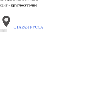
сайт -
круглосуточно
СТАРАЯ РУССА
Выберите филиал:
Любытино
Шимск
Холм
Чудово
Хвойное
Парфи
8(800)8035334
Заказать звонок
Блендеры в Старой Руссе
Виды
Назначение
Цены
Сотрудничество
Кон