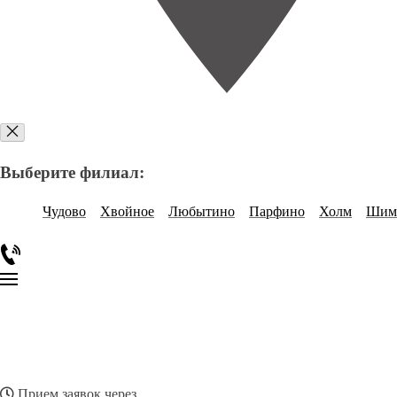
Выберите филиал:
Чудово
Хвойное
Любытино
Парфино
Холм
Шим
Прием заявок через