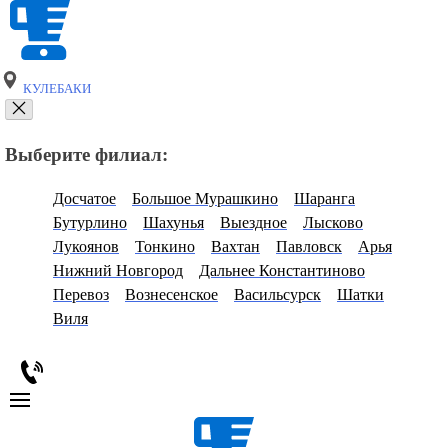
КУЛЕБАКИ
Выберите филиал:
Досчатое
Большое Мурашкино
Шаранга
Бутурлино
Шахунья
Выездное
Лысково
Лукоянов
Тонкино
Вахтан
Павловск
Арья
Нижний Новгород
Дальнее Константиново
Перевоз
Вознесенское
Васильсурск
Шатки
Виля