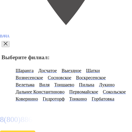
ВАЧА
Выберите филиал:
Шаранга
Досчатое
Выездное
Шатки
Вознесенское
Сосновское
Воскресенское
Велетьма
Виля
Тоншаево
Пильна
Лукино
Дальнее Константиново
Первомайское
Сокольское
Ковернино
Гидроторф
Тонкино
Горбатовка
8(800)886486