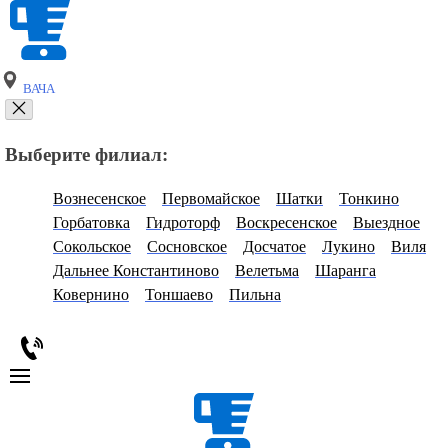
ВАЧА
Выберите филиал:
Вознесенское
Первомайское
Шатки
Тонкино
Горбатовка
Гидроторф
Воскресенское
Выездное
Сокольское
Сосновское
Досчатое
Лукино
Виля
Дальнее Константиново
Велетьма
Шаранга
Ковернино
Тоншаево
Пильна