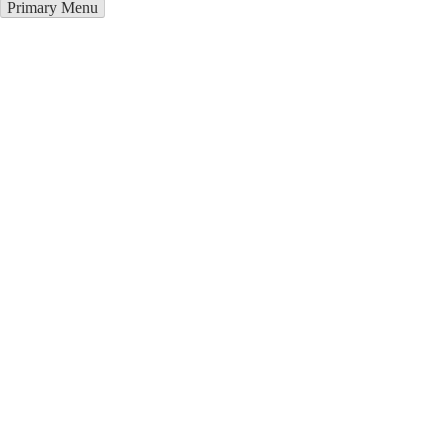
Primary Menu
Купить блендер в Жукове
Отправьте заявку в период действия акции!
и получите бонус.