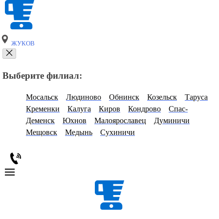
ЖУКОВ
Выберите филиал:
Мосальск
Людиново
Обнинск
Козельск
Таруса
Кременки
Калуга
Киров
Кондрово
Спас-
Деменск
Юхнов
Малоярославец
Думиничи
Мещовск
Медынь
Сухиничи