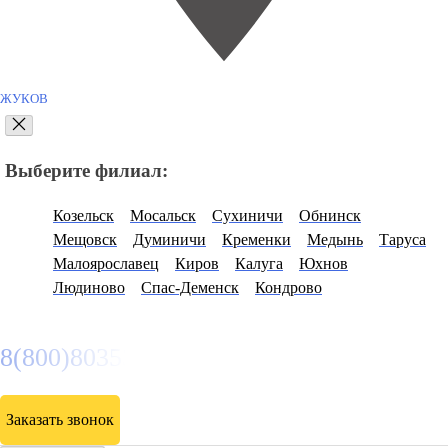
ЖУКОВ
Выберите филиал:
Козельск
Мосальск
Сухиничи
Обнинск
Мещовск
Думиничи
Кременки
Медынь
Таруса
Малоярославец
Киров
Калуга
Юхнов
Людиново
Спас-Деменск
Кондрово
8(800)8035334
Заказать звонок