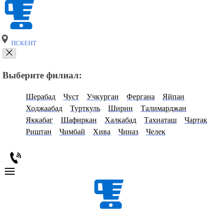
ПСКЕНТ
Выберите филиал:
Шерабад
Чуст
Учкурган
Фергана
Яйпан
Ходжаабад
Турткуль
Ширин
Талимарджан
Яккабаг
Шафиркан
Халкабад
Тахиаташ
Чартак
Риштан
Чимбай
Хива
Чиназ
Челек