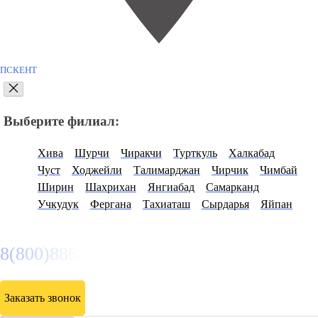
ПСКЕНТ
Выберите филиал:
Хива
Шурчи
Чиракчи
Турткуль
Халкабад
Чуст
Ходжейли
Талимарджан
Чирчик
Чимбай
Ширин
Шахрихан
Янгиабад
Самарканд
Учкудук
Фергана
Тахиаташ
Сырдарья
Яйпан
8(800)886486
Заказать звонок