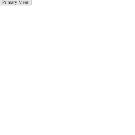
Primary Menu
Купить блендер в Пскент
Отправьте заявку в период действия акции!
и получите бонус.