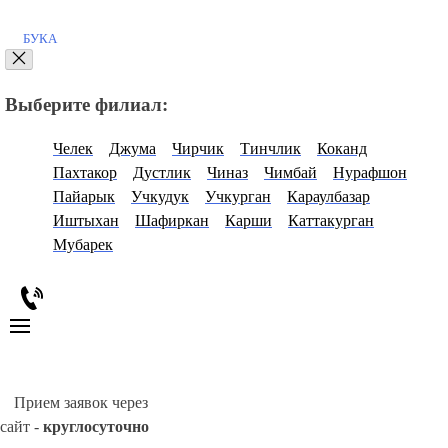
БУКА
Выберите филиал:
Челек
Джума
Чирчик
Тинчлик
Коканд
Пахтакор
Дустлик
Чиназ
Чимбай
Нурафшон
Пайарык
Учкудук
Учкурган
Караулбазар
Иштыхан
Шафиркан
Карши
Каттакурган
Мубарек
Прием заявок через
сайт -
круглосуточно