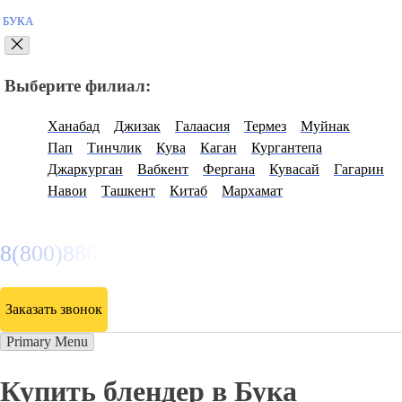
БУКА
Выберите филиал:
Ханабад
Джизак
Галаасия
Термез
Муйнак
Пап
Тинчлик
Кува
Каган
Кургантепа
Джаркурган
Вабкент
Фергана
Кувасай
Гагарин
Навои
Ташкент
Китаб
Мархамат
8(800)886486
Заказать звонок
Primary Menu
Купить блендер в Бука