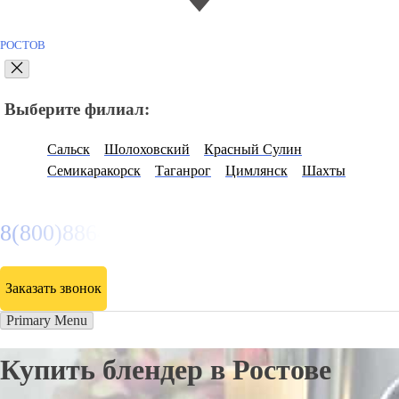
РОСТОВ
Выберите филиал:
Сальск
Шолоховский
Красный Сулин
Семикаракорск
Таганрог
Цимлянск
Шахты
8(800)886486
Заказать звонок
Primary Menu
Купить блендер в Ростове