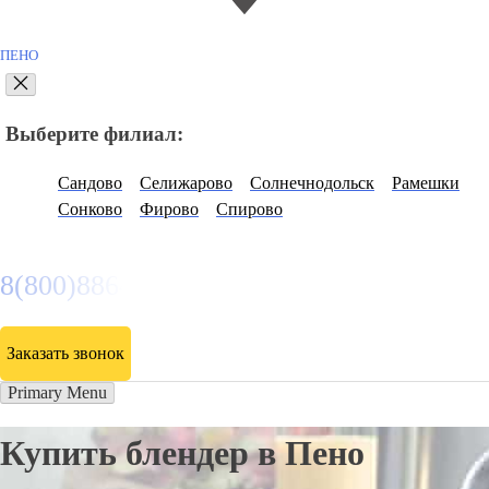
ПЕНО
Выберите филиал:
Сандово
Селижарово
Солнечнодольск
Рамешки
Сонково
Фирово
Спирово
8(800)886486
Заказать звонок
Primary Menu
Купить блендер в Пено