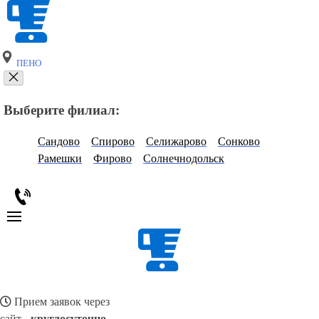
ПЕНО
Выберите филиал:
Сандово
Спирово
Селижарово
Сонково
Рамешки
Фирово
Солнечнодольск
Прием заявок через
сайт -
круглосуточно