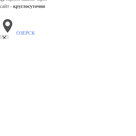
сайт -
круглосуточно
ОЗЕРСК
Выберите филиал:
Правдинск
Славск
Черняховск
Пионерский
Полес
8(800)886486
Заказать звонок
Блендеры в Озерске
Виды
Назначение
Цены
Сотрудничество
Контакт