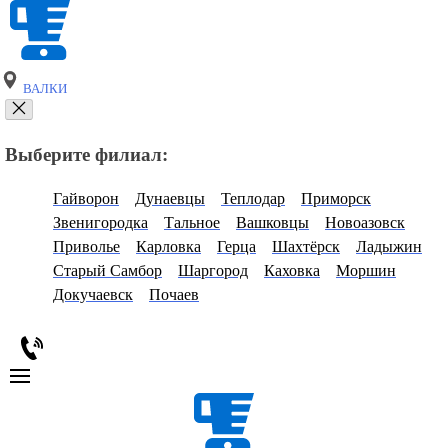
ВАЛКИ
Выберите филиал:
Гайворон
Дунаевцы
Теплодар
Приморск
Звенигородка
Тальное
Вашковцы
Новоазовск
Приволье
Карловка
Герца
Шахтёрск
Ладыжин
Старый Самбор
Шаргород
Каховка
Моршин
Докучаевск
Почаев