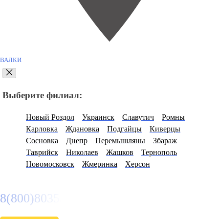
ВАЛКИ
Выберите филиал:
Новый Роздол
Украинск
Славутич
Ромны
Карловка
Ждановка
Подгайцы
Киверцы
Сосновка
Днепр
Перемышляны
Збараж
Таврийск
Николаев
Жашков
Тернополь
Новомосковск
Жмеринка
Херсон
8(800)8035334