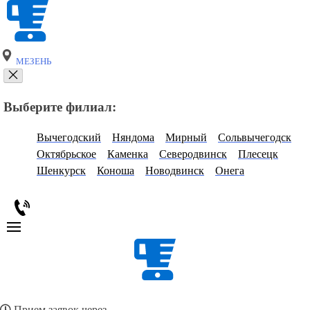
МЕЗЕНЬ
Выберите филиал:
Вычегодский
Няндома
Мирный
Сольвычегодск
Октябрьское
Каменка
Северодвинск
Плесецк
Шенкурск
Коноша
Новодвинск
Онега
Прием заявок через