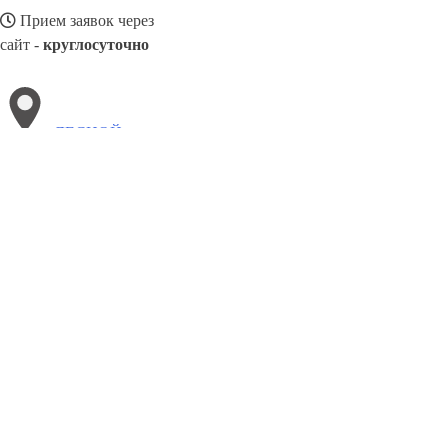
Прием заявок через
сайт -
круглосуточно
ЛЕСНОЙ
Выберите филиал:
Малаховка
Лопатино
Черусти
Нахабино
Северный
Черкизово
Правдинский
Монино
Лесной Городок
8(800)886486
Заказать звонок
Блендеры в Лесном
Виды
Назначение
Цены
Сотрудничество
Контакты