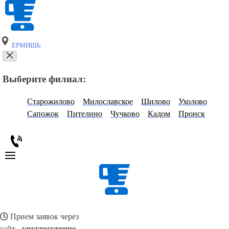
ЕРМИШЬ
Выберите филиал:
Старожилово
Милославское
Шилово
Ухолово
Сапожок
Пителино
Чучково
Кадом
Пронск
Прием заявок через
сайт -
круглосуточно