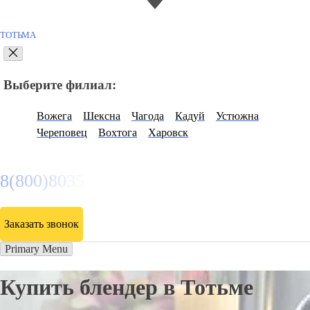
ТОТЬМА
Выберите филиал:
Вожега
Шексна
Чагода
Кадуй
Устюжна
Череповец
Вохтога
Харовск
8(800)8035334
Заказать звонок
Primary Menu
Купить блендер в Тотьме