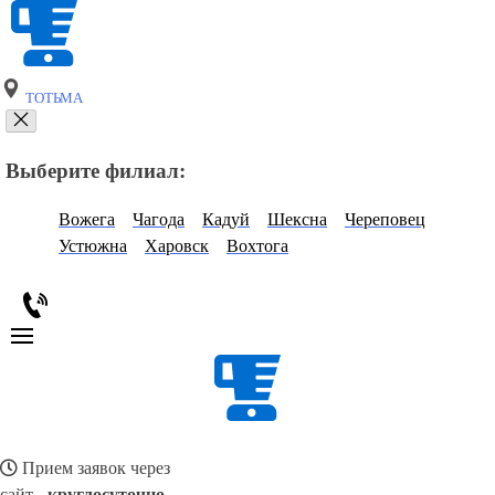
ТОТЬМА
Выберите филиал:
Вожега
Чагода
Кадуй
Шексна
Череповец
Устюжна
Харовск
Вохтога
Прием заявок через
сайт -
круглосуточно