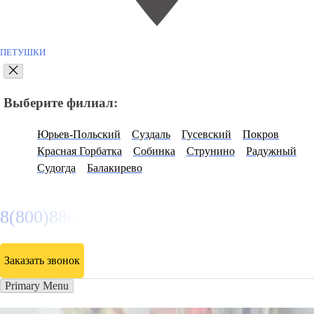
ПЕТУШКИ
Выберите филиал:
Юрьев-Польский
Суздаль
Гусевский
Покров
Красная Горбатка
Собинка
Струнино
Радужный
Судогда
Балакирево
8(800)886486
Заказать звонок
Primary Menu