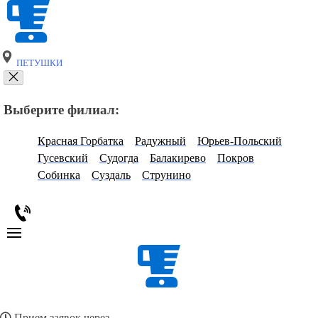
ПЕТУШКИ
Выберите филиал:
Красная Горбатка
Радужный
Юрьев-Польский
Гусевский
Судогда
Балакирево
Покров
Собинка
Суздаль
Струнино
Прием заявок через