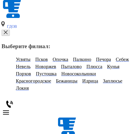
ГДОВ
Выберите филиал:
Усвяты
Псков
Опочка
Палкино
Печора
Себеж
Невель
Новоржев
Пыталово
Плюсса
Кунья
Порхов
Пустошка
Новосокольники
Красногородское
Бежаницы
Идрица
Заплюсье
Локня