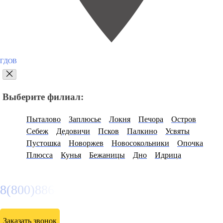
ГДОВ
Выберите филиал:
Пыталово
Заплюсье
Локня
Печора
Остров
Себеж
Дедовичи
Псков
Палкино
Усвяты
Пустошка
Новоржев
Новосокольники
Опочка
Плюсса
Кунья
Бежаницы
Дно
Идрица
8(800)886486
Заказать звонок